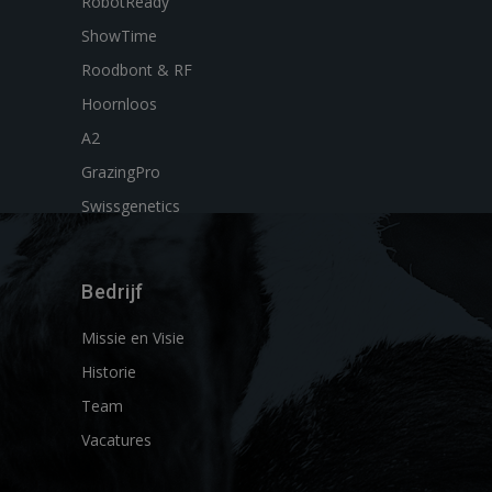
RobotReady
ShowTime
Roodbont & RF
Hoornloos
A2
GrazingPro
Swissgenetics
Bedrijf
Missie en Visie
Historie
Team
Vacatures