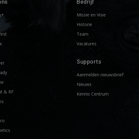
ons
Bedrijf
y+
Missie en Visie
t
Historie
First
Team
x
Vacatures
Supports
ier
ady
Aanmelden nieuwsbrief
me
Nieuws
t & RF
Kennis Centrum
os
Pro
etics