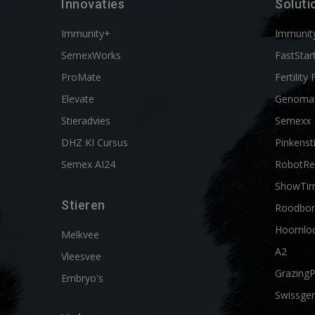
Innovaties
Soluti
Immunity+
Immunit
SemexWorks
FastStar
ProMate
Fertility 
Elevate
Genoma
Stieradvies
Semexx
DHZ KI Cursus
Pinkenst
Semex AI24
RobotRe
ShowTi
Stieren
Roodbon
Hoornlo
Melkvee
A2
Vleesvee
Grazing
Embryo's
Swissgen