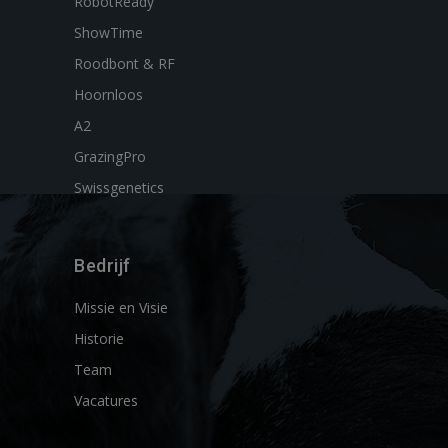
RobotReady
ShowTime
Roodbont & RF
Hoornloos
A2
GrazingPro
Swissgenetics
Bedrijf
Missie en Visie
Historie
Team
Vacatures