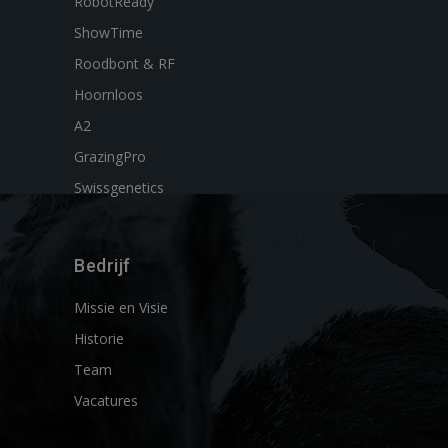
RobotReady
ShowTime
Roodbont & RF
Hoornloos
A2
GrazingPro
Swissgenetics
Bedrijf
Missie en Visie
Historie
Team
Vacatures