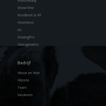
RobotReady
ShowTime
Roodbont & RF
Hoornloos
A2
GrazingPro
Swissgenetics
Bedrijf
Missie en Visie
Historie
Team
Vacatures