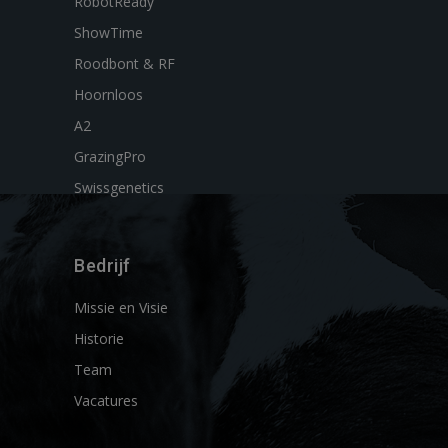
RobotReady
ShowTime
Roodbont & RF
Hoornloos
A2
GrazingPro
Swissgenetics
Bedrijf
Missie en Visie
Historie
Team
Vacatures