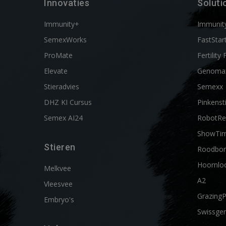
Innovaties
Soluti
Immunity+
Immunit
SemexWorks
FastStar
ProMate
Fertility 
Elevate
Genoma
Stieradvies
Semexx
DHZ KI Cursus
Pinkenst
Semex AI24
RobotRe
ShowTi
Stieren
Roodbon
Hoornlo
Melkvee
A2
Vleesvee
Grazing
Embryo's
Swissgen