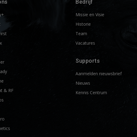
ons
Bedrijf
y+
Missie en Visie
t
Historie
First
Team
x
Vacatures
Supports
ier
ady
Aanmelden nieuwsbrief
me
Nieuws
t & RF
Kennis Centrum
os
Pro
etics