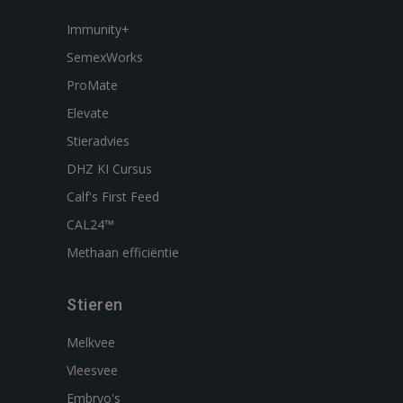
Immunity+
SemexWorks
ProMate
Elevate
Stieradvies
DHZ KI Cursus
Calf's First Feed
CAL24™
Methaan efficiëntie
Stieren
Melkvee
Vleesvee
Embryo's