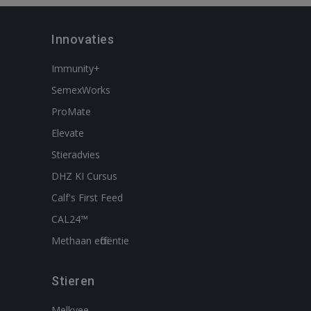
Innovaties
Immunity+
SemexWorks
ProMate
Elevate
Stieradvies
DHZ KI Cursus
Calf's First Feed
CAL24™
Methaan efficiëntie
Stieren
Melkvee