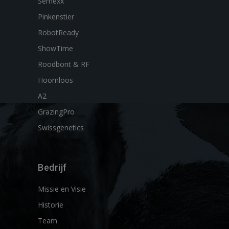
Semexx
Pinkenstier
RobotReady
ShowTime
Roodbont & RF
Hoornloos
A2
GrazingPro
Swissgenetics
Bedrijf
Missie en Visie
Historie
Team