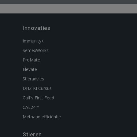
Innovaties
Immunity+
SemexWorks
ProMate
Elevate
Stieradvies
DHZ KI Cursus
Calf's First Feed
CAL24™
Methaan efficiëntie
Stieren