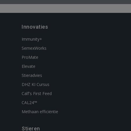
Innovaties
Immunity+
SemexWorks
ProMate
Elevate
Stieradvies
DHZ KI Cursus
Calf's First Feed
CAL24™
Methaan efficiëntie
Stieren