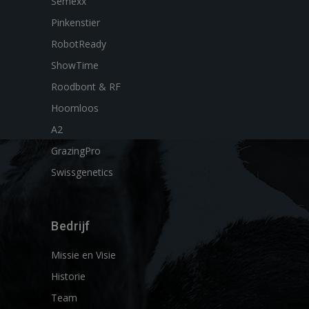
Semexx
Pinkenstier
RobotReady
ShowTime
Roodbont & RF
Hoornloos
A2
GrazingPro
Swissgenetics
Bedrijf
Missie en Visie
Historie
Team