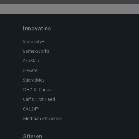
Innovaties
Immunity+
SemexWorks
ProMate
Elevate
Stieradvies
DHZ KI Cursus
Calf's First Feed
CAL24™
Methaan efficiëntie
Stieren