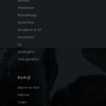
Semexx
Pinkenstier
RobotReady
ShowTime
Roodbont & RF
Hoornloos
A2
GrazingPro
Swissgenetics
Bedrijf
Missie en Visie
Historie
Team