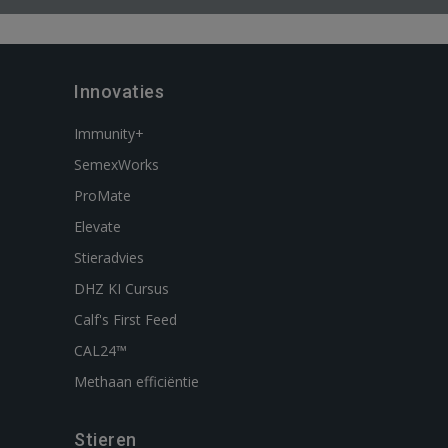
Innovaties
Immunity+
SemexWorks
ProMate
Elevate
Stieradvies
DHZ KI Cursus
Calf's First Feed
CAL24™
Methaan efficiëntie
Stieren