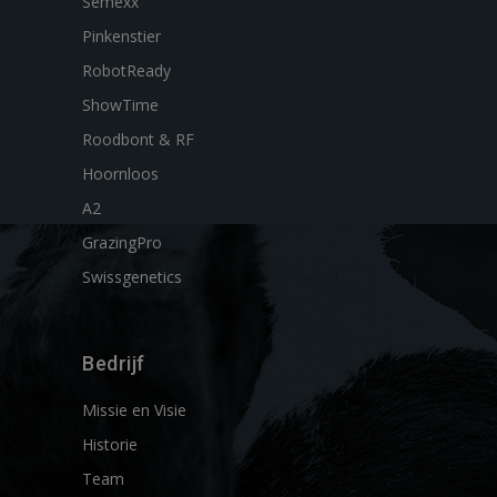
Semexx
Pinkenstier
RobotReady
ShowTime
Roodbont & RF
Hoornloos
A2
GrazingPro
Swissgenetics
Bedrijf
Missie en Visie
Historie
Team