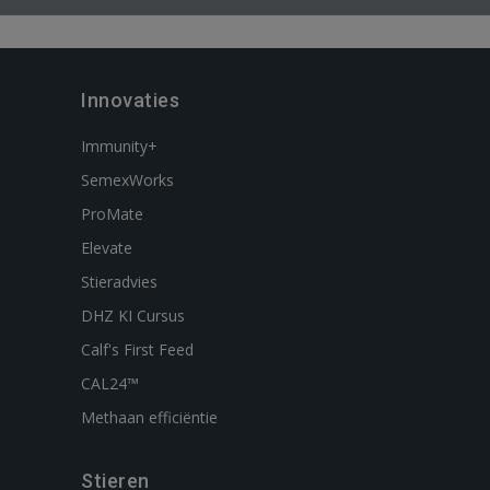
Innovaties
Immunity+
SemexWorks
ProMate
Elevate
Stieradvies
DHZ KI Cursus
Calf's First Feed
CAL24™
Methaan efficiëntie
Stieren