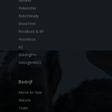
Semexx
Pinkenstier
RobotReady
ShowTime
Roodbont & RF
Hoornloos
A2
GrazingPro
Swissgenetics
Bedrijf
Missie en Visie
Historie
Team