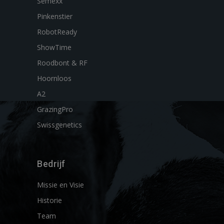
Semexx
Pinkenstier
RobotReady
ShowTime
Roodbont & RF
Hoornloos
A2
GrazingPro
Swissgenetics
Bedrijf
Missie en Visie
Historie
Team