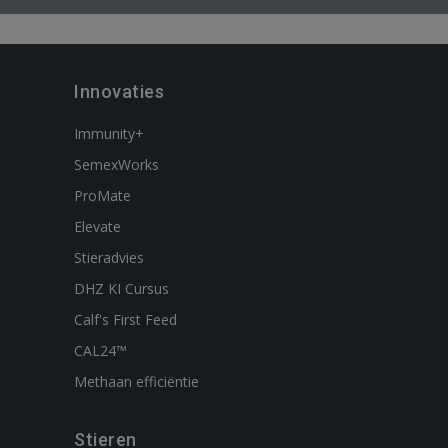
Innovaties
Immunity+
SemexWorks
ProMate
Elevate
Stieradvies
DHZ KI Cursus
Calf's First Feed
CAL24™
Methaan efficiëntie
Stieren