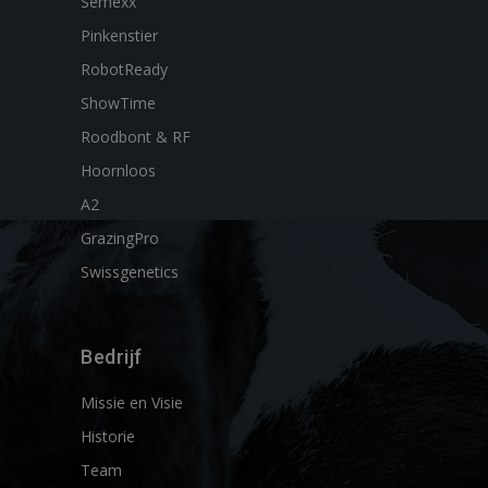
Semexx
Pinkenstier
RobotReady
ShowTime
Roodbont & RF
Hoornloos
A2
GrazingPro
Swissgenetics
Bedrijf
Missie en Visie
Historie
Team