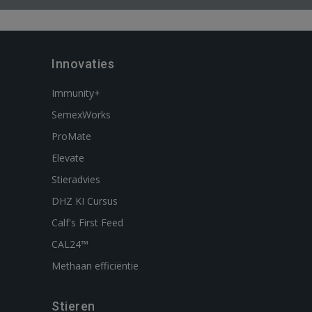
Innovaties
Immunity+
SemexWorks
ProMate
Elevate
Stieradvies
DHZ KI Cursus
Calf's First Feed
CAL24™
Methaan efficiëntie
Stieren