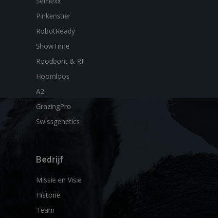
Semexx
Pinkenstier
RobotReady
ShowTime
Roodbont & RF
Hoornloos
A2
GrazingPro
Swissgenetics
Bedrijf
Missie en Visie
Historie
Team