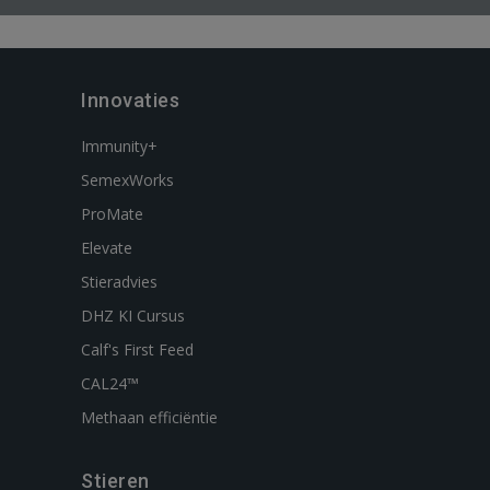
Innovaties
Immunity+
SemexWorks
ProMate
Elevate
Stieradvies
DHZ KI Cursus
Calf's First Feed
CAL24™
Methaan efficiëntie
Stieren