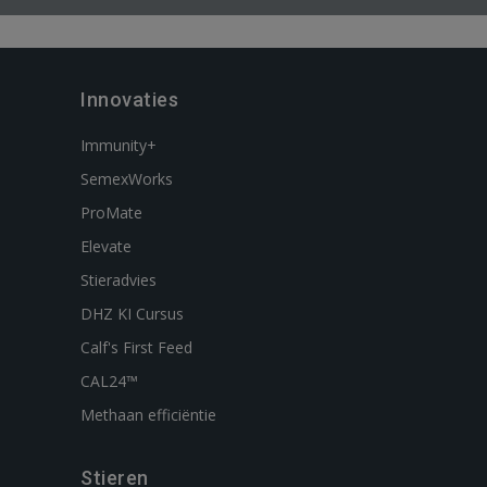
Innovaties
Immunity+
SemexWorks
ProMate
Elevate
Stieradvies
DHZ KI Cursus
Calf's First Feed
CAL24™
Methaan efficiëntie
Stieren