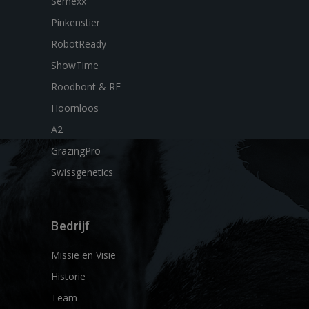
Semexx
Pinkenstier
RobotReady
ShowTime
Roodbont & RF
Hoornloos
A2
GrazingPro
Swissgenetics
Bedrijf
Missie en Visie
Historie
Team