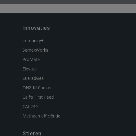
Innovaties
Immunity+
SemexWorks
ProMate
Elevate
Stieradvies
DHZ KI Cursus
Calf's First Feed
CAL24™
Methaan efficiëntie
Stieren