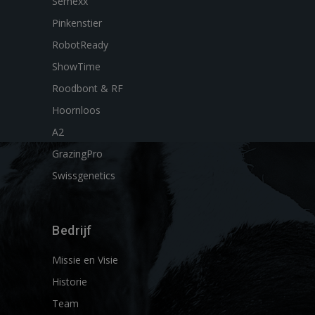
Semexx
Pinkenstier
RobotReady
ShowTime
Roodbont & RF
Hoornloos
A2
GrazingPro
Swissgenetics
Bedrijf
Missie en Visie
Historie
Team