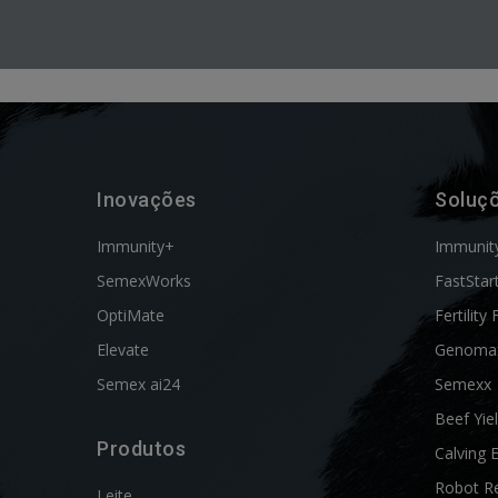
Inovações
Soluç
Immunity+
Immunit
SemexWorks
FastStar
OptiMate
Fertility 
Elevate
Genoma
Semex ai24
Semexx
Beef Yie
Produtos
Calving 
Robot R
Leite