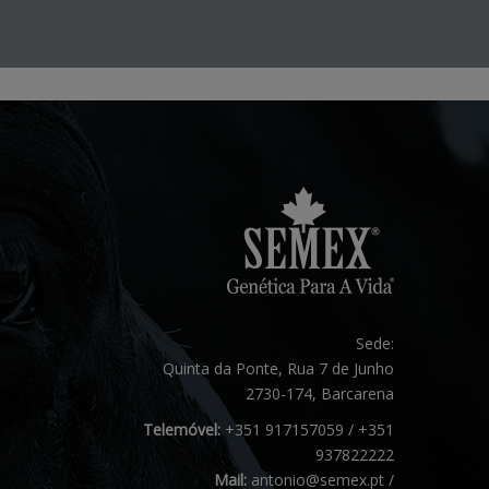
Sede:
Quinta da Ponte, Rua 7 de Junho
2730-174, Barcarena
Telemóvel:
+351 917157059 / +351
937822222
Mail:
antonio@semex.pt /