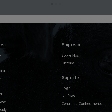
ões
Empresa
y+
Sobre Nós
t
História
First
Suporte
x
Login
ld
Notícias
Ease
Centro de Conhecimento
eady