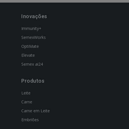
Inovações
Immunity+
SemexWorks
OptiMate
Elevate
Semex ai24
Produtos
Leite
Carne
Carne em Leite
Embriões