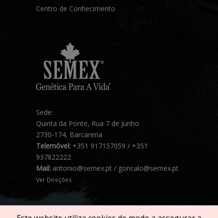
Centro de Conhecimento
Sede:
Quinta da Ponte, Rua 7 de Junho
2730-174, Barcarena
Telemóvel:
+351 917157059 / +351
937822222
Mail:
antonio@semex.pt / goncalo@semex.pt
Ver Direções