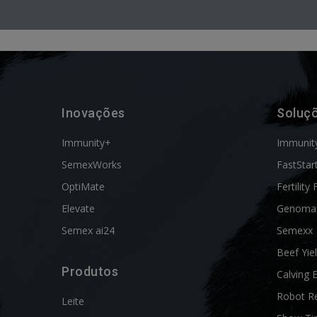
Inovações
Soluç
Immunity+
Immunit
SemexWorks
FastStar
OptiMate
Fertility 
Elevate
Genoma
Semex ai24
Semexx
Beef Yie
Produtos
Calving 
Robot R
Leite