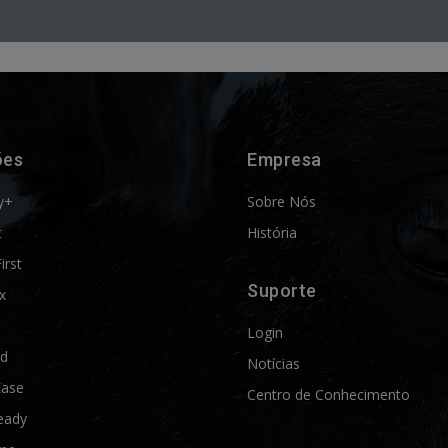
ões
Empresa
y+
Sobre Nós
t
História
First
Suporte
x
Login
ld
Notícias
Ease
Centro de Conhecimento
eady