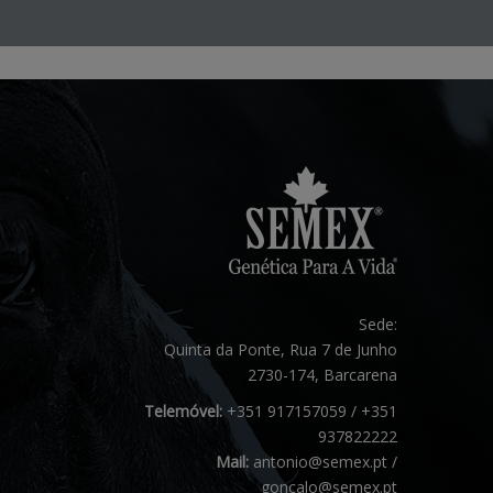
Sede:
Quinta da Ponte, Rua 7 de Junho
2730-174, Barcarena
Telemóvel:
+351 917157059 / +351
937822222
Mail:
antonio@semex.pt /
goncalo@semex.pt