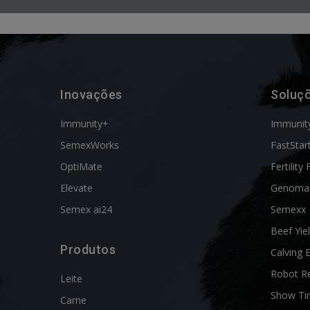
Inovações
Soluç
Immunity+
Immunit
SemexWorks
FastStar
OptiMate
Fertility 
Elevate
Genoma
Semex ai24
Semexx
Beef Yie
Produtos
Calving 
Robot R
Leite
Show Ti
Carne