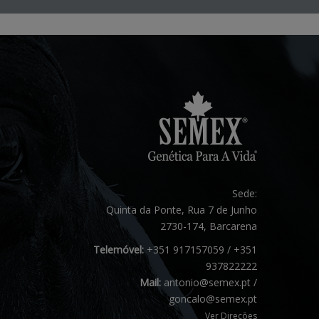
Sede:
Quinta da Ponte, Rua 7 de Junho
2730-174, Barcarena
Telemóvel:
+351 917157059 / +351
937822222
Mail:
antonio@semex.pt /
goncalo@semex.pt
Ver Direções