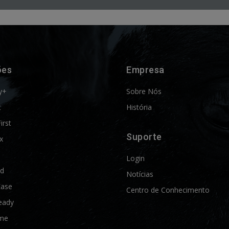
ões
Empresa
y+
Sobre Nós
t
História
First
Suporte
x
Login
ld
Notícias
Ease
Centro de Conhecimento
eady
me