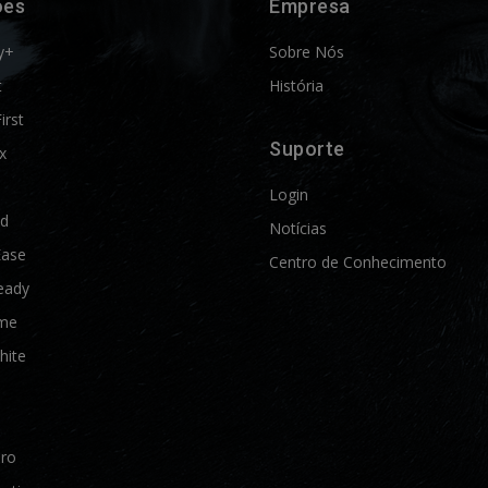
ões
Empresa
y+
Sobre Nós
t
História
First
Suporte
x
Login
ld
Notícias
Ease
Centro de Conhecimento
eady
me
hite
Pro