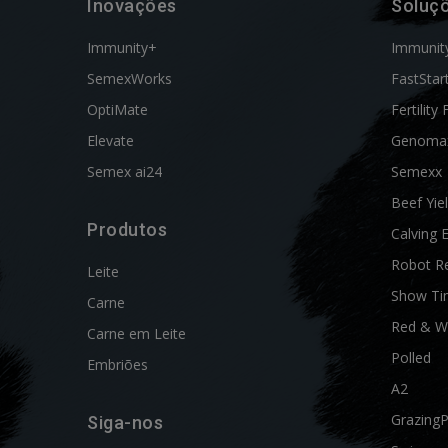
Inovações
Soluç
Immunity+
Immunit
SemexWorks
FastStar
OptiMate
Fertility 
Elevate
Genoma
Semex ai24
Semexx
Beef Yie
Produtos
Calving 
Robot R
Leite
Show Ti
Carne
Red & W
Carne em Leite
Polled
Embriões
A2
Grazing
Siga-nos