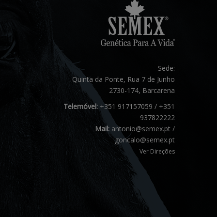
Sede:
Quinta da Ponte, Rua 7 de Junho
2730-174, Barcarena
Telemóvel:
+351 917157059 / +351
937822222
Mail:
antonio@semex.pt /
goncalo@semex.pt
Ver Direções