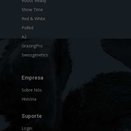
Robot Ready
Show Time
Red & White
Polled
A2
GrazingPro
Swissgenetics
Empresa
Sobre Nós
História
Suporte
Login