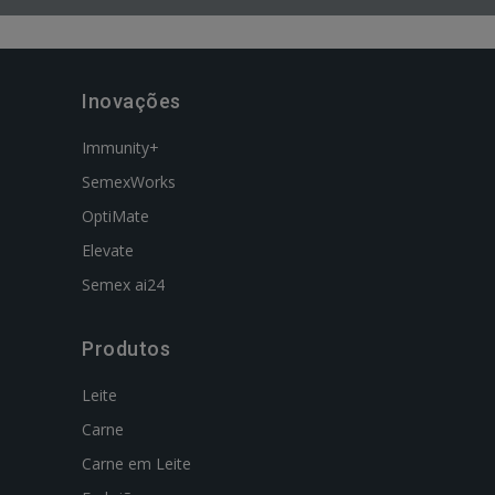
Inovações
Immunity+
SemexWorks
OptiMate
Elevate
Semex ai24
Produtos
Leite
Carne
Carne em Leite