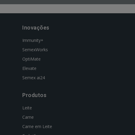
Inovações
Immunity+
SemexWorks
OptiMate
Elevate
Semex ai24
Produtos
Leite
Carne
Carne em Leite