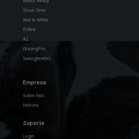
Robot Ready
Show Time
Red & White
Polled
A2
GrazingPro
Swissgenetics
Empresa
Sobre Nós
História
Suporte
Login