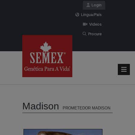
Login
Língua/País
Videos
Procure