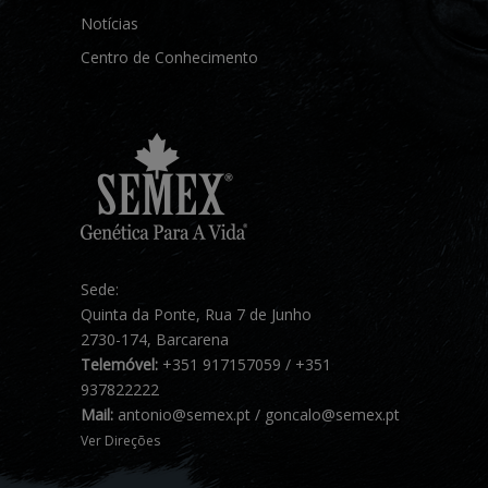
Notícias
Centro de Conhecimento
Sede:
Quinta da Ponte, Rua 7 de Junho
2730-174, Barcarena
Telemóvel:
+351 917157059 / +351
937822222
Mail:
antonio@semex.pt / goncalo@semex.pt
Ver Direções