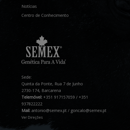
Notícias
Centro de Conhecimento
Sede:
Quinta da Ponte, Rua 7 de Junho
2730-174, Barcarena
Telemóvel:
+351 917157059 / +351
937822222
Mail:
antonio@semex.pt / goncalo@semex.pt
Ver Direções