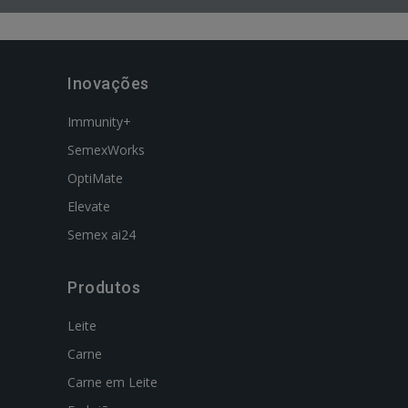
Inovações
Immunity+
SemexWorks
OptiMate
Elevate
Semex ai24
Produtos
Leite
Carne
Carne em Leite