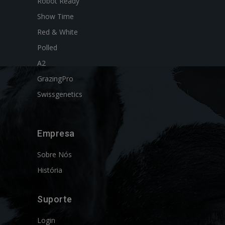
Robot Ready
Show Time
Red & White
Polled
A2
GrazingPro
Swissgenetics
Empresa
Sobre Nós
História
Suporte
Login