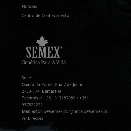
Notícias
Centro de Conhecimento
Sede:
Quinta da Ponte, Rua 7 de Junho
2730-174, Barcarena
Telemóvel:
+351 917157059 / +351
937822222
Mail:
antonio@semex.pt / goncalo@semex.pt
Ver Direções