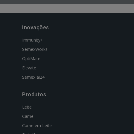
Inovações
Immunity+
SemexWorks
OptiMate
Elevate
Semex ai24
Produtos
Leite
Carne
Carne em Leite