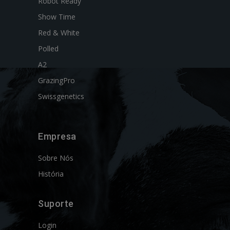
Robot Ready
Show Time
Red & White
Polled
A2
GrazingPro
Swissgenetics
Empresa
Sobre Nós
História
Suporte
Login