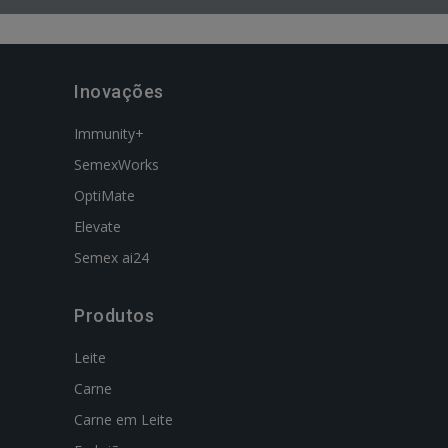
Inovações
Immunity+
SemexWorks
OptiMate
Elevate
Semex ai24
Produtos
Leite
Carne
Carne em Leite