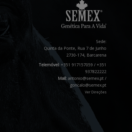
Sede:
Quinta da Ponte, Rua 7 de Junho
2730-174, Barcarena
Telemóvel:
+351 917157059 / +351
937822222
Mail:
antonio@semex.pt /
goncalo@semex.pt
Ver Direções