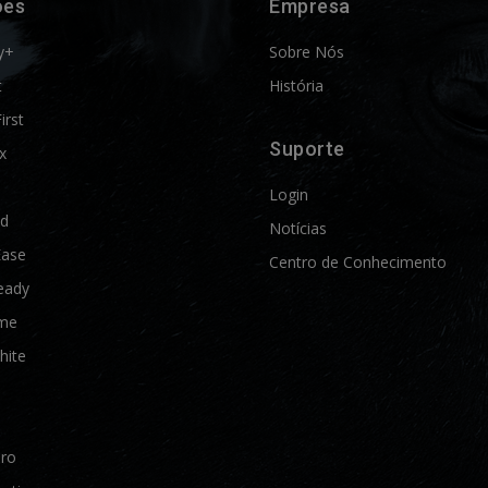
ões
Empresa
y+
Sobre Nós
t
História
First
Suporte
x
Login
ld
Notícias
Ease
Centro de Conhecimento
eady
me
hite
Pro