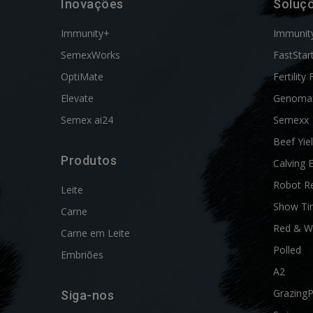
Inovações
Soluç
Immunity+
Immunit
SemexWorks
FastStar
OptiMate
Fertility 
Elevate
Genoma
Semex ai24
Semexx
Beef Yie
Produtos
Calving 
Robot R
Leite
Show Ti
Carne
Red & W
Carne em Leite
Polled
Embriões
A2
Grazing
Siga-nos