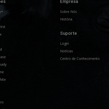
ões
Empresa
y+
Sobre Nós
t
História
First
Suporte
x
Login
ld
Notícias
Ease
Centro de Conhecimento
eady
me
hite
Pro