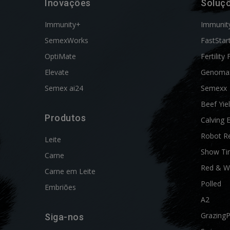
Inovações
Soluç
Immunity+
Immunit
SemexWorks
FastStar
OptiMate
Fertility 
Elevate
Genoma
Semex ai24
Semexx
Beef Yie
Produtos
Calving 
Robot R
Leite
Show Ti
Carne
Red & W
Carne em Leite
Polled
Embriões
A2
Grazing
Siga-nos