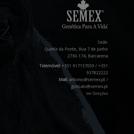
Sede:
Quinta da Ponte, Rua 7 de Junho
2730-174, Barcarena
Telemóvel:
+351 917157059 / +351
937822222
Mail:
antonio@semex.pt /
goncalo@semex.pt
Ver Direções