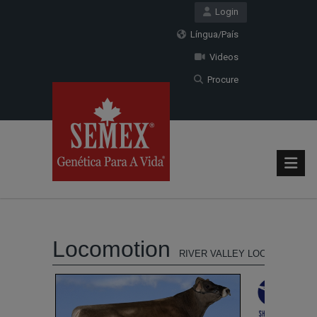
Login
Língua/País
Videos
Procure