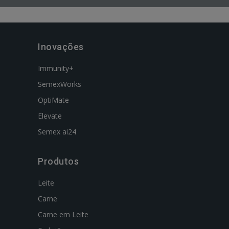
Inovações
Immunity+
SemexWorks
OptiMate
Elevate
Semex ai24
Produtos
Leite
Carne
Carne em Leite