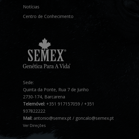
Notícias
Centro de Conhecimento
Sede:
Quinta da Ponte, Rua 7 de Junho
2730-174, Barcarena
Telemóvel:
+351 917157059 / +351
937822222
Mail:
antonio@semex.pt / goncalo@semex.pt
Ver Direções