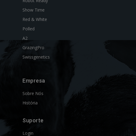
Robot Ready
Show Time
Red & White
Polled
A2
GrazingPro
Swissgenetics
Empresa
Sobre Nós
História
Suporte
Login