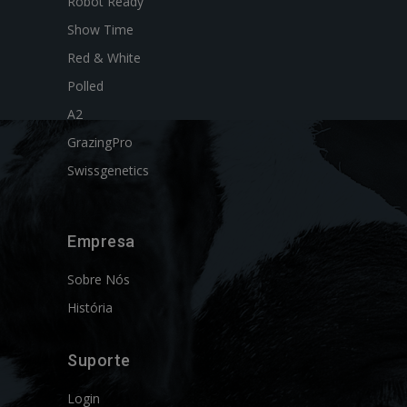
Robot Ready
Show Time
Red & White
Polled
A2
GrazingPro
Swissgenetics
Empresa
Sobre Nós
História
Suporte
Login