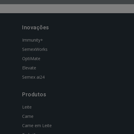
Inovações
Immunity+
SemexWorks
OptiMate
Elevate
Semex ai24
Produtos
Leite
Carne
Carne em Leite