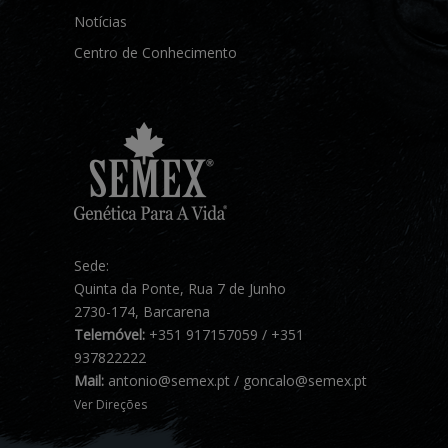
Notícias
Centro de Conhecimento
Sede:
Quinta da Ponte, Rua 7 de Junho
2730-174, Barcarena
Telemóvel:
+351 917157059 / +351
937822222
Mail:
antonio@semex.pt / goncalo@semex.pt
Ver Direções