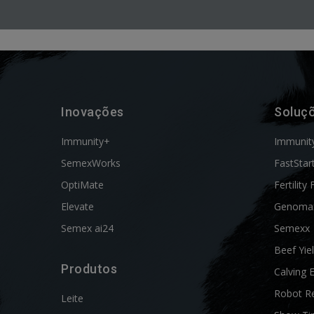
Inovações
Soluç
Immunity+
Immunit
SemexWorks
FastStar
OptiMate
Fertility 
Elevate
Genoma
Semex ai24
Semexx
Beef Yie
Produtos
Calving 
Robot R
Leite