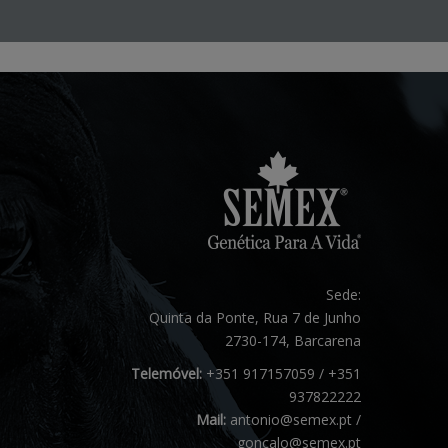
Sede:
Quinta da Ponte, Rua 7 de Junho
2730-174, Barcarena
Telemóvel:
+351 917157059 / +351
937822222
Mail:
antonio@semex.pt /
goncalo@semex.pt