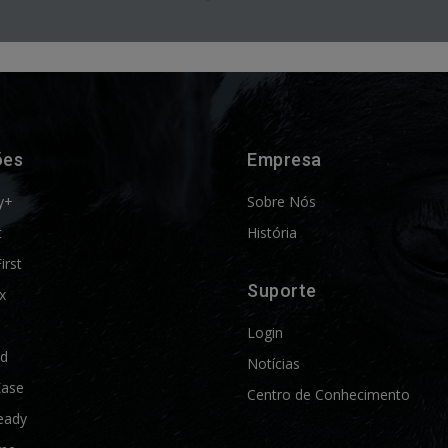
ões
Empresa
y+
Sobre Nós
t
História
First
Suporte
x
Login
ld
Notícias
Ease
Centro de Conhecimento
eady