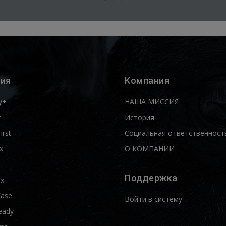
ия
Компания
y+
НАША МИССИЯ
t
История
First
Социальная ответственност
x
О КОМПАНИИ
Поддержка
ix
Ease
Войти в систему
eady