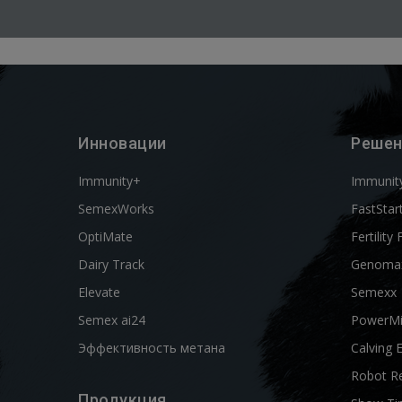
Инновации
Решен
Immunity+
Immunit
SemexWorks
FastStar
OptiMate
Fertility 
Dairy Track
Genoma
Elevate
Semexx
Semex ai24
PowerM
Эффективность метана
Calving 
Robot R
Продукция