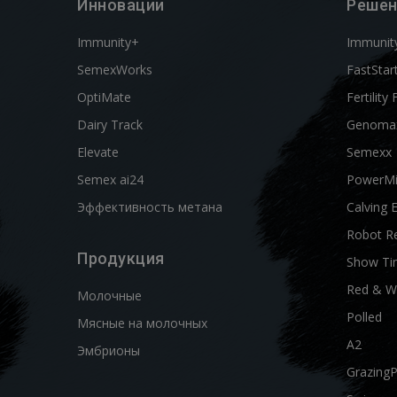
Инновации
Решен
Immunity+
Immunit
SemexWorks
FastStar
OptiMate
Fertility 
Dairy Track
Genoma
Elevate
Semexx
Semex ai24
PowerM
Эффективность метана
Calving 
Robot R
Продукция
Show Ti
Red & W
Молочные
Polled
Мясные на молочных
A2
Эмбрионы
Grazing