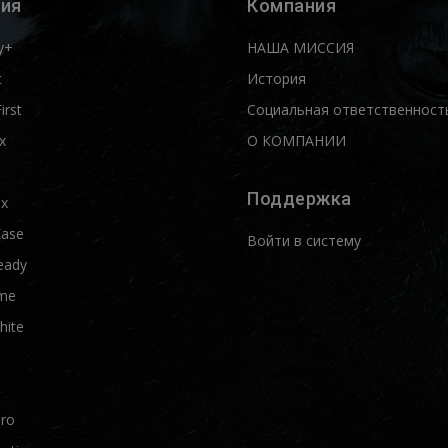
ия
Компания
y+
НАША МИССИЯ
t
История
First
Социальная ответственност
x
О КОМПАНИИ
Поддержка
ix
Ease
Войти в систему
eady
me
hite
Pro