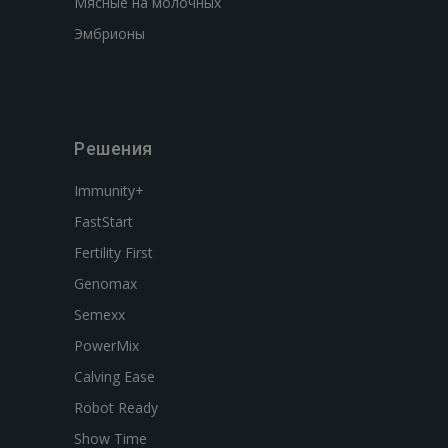
Мясные на молочных
Эмбрионы
Решения
Immunity+
FastStart
Fertility First
Genomax
Semexx
PowerMix
Calving Ease
Robot Ready
Show Time