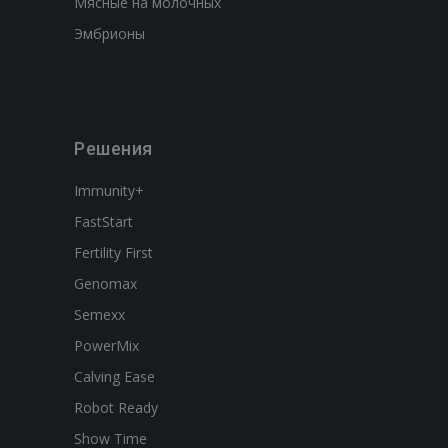
Мясные на молочных
Эмбрионы
Решения
Immunity+
FastStart
Fertility First
Genomax
Semexx
PowerMix
Calving Ease
Robot Ready
Show Time