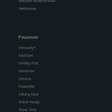
Мясные на молочных
Эмбрионы
Решения
Immunity+
FastStart
Fertility First
Genomax
Semexx
PowerMix
Calving Ease
Robot Ready
Show Time