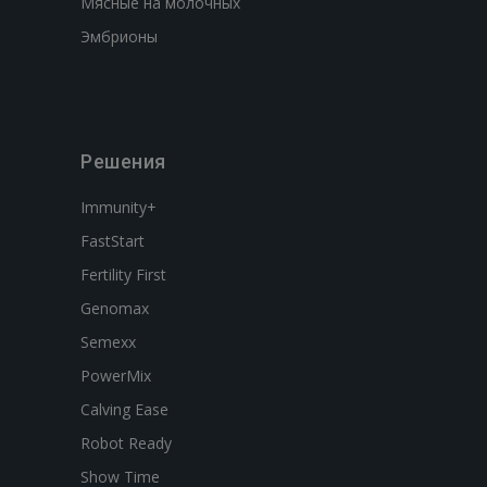
Мясные на молочных
Эмбрионы
Решения
Immunity+
FastStart
Fertility First
Genomax
Semexx
PowerMix
Calving Ease
Robot Ready
Show Time