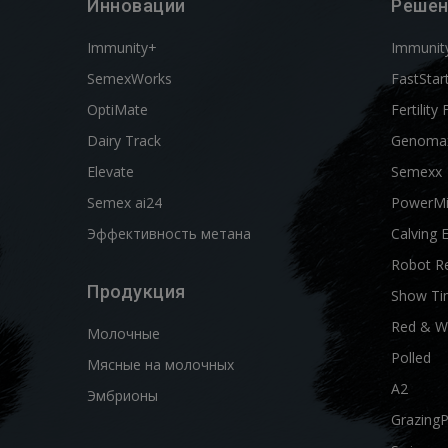
Инновации
Решен
Immunity+
Immunit
SemexWorks
FastStar
OptiMate
Fertility 
Dairy Track
Genoma
Elevate
Semexx
Semex ai24
PowerM
Эффективность метана
Calving 
Robot R
Продукция
Show Ti
Red & W
Молочные
Polled
Мясные на молочных
A2
Эмбрионы
Grazing