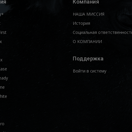
ия
Компания
y+
НАША МИССИЯ
t
История
First
Социальная ответственност
x
О КОМПАНИИ
Поддержка
ix
Ease
Войти в систему
eady
me
hite
Pro