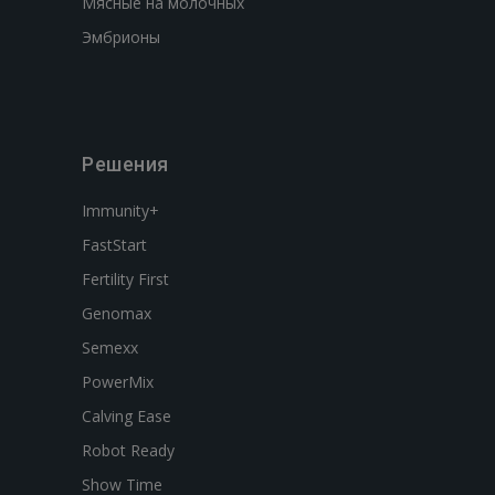
Мясные на молочных
Эмбрионы
Решения
Immunity+
FastStart
Fertility First
Genomax
Semexx
PowerMix
Calving Ease
Robot Ready
Show Time