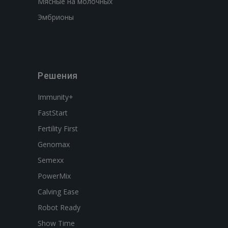
Мясные на молочных
Эмбрионы
Решения
Immunity+
FastStart
Fertility First
Genomax
Semexx
PowerMix
Calving Ease
Robot Ready
Show Time