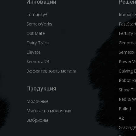
Инновации
Решен
Immunity+
Immunit
SemexWorks
FastStar
OptiMate
Fertility 
Dairy Track
Genoma
Elevate
Semexx
Semex ai24
PowerM
Эффективность метана
Calving 
Robot R
Продукция
Show Ti
Red & W
Молочные
Polled
Мясные на молочных
A2
Эмбрионы
Grazing