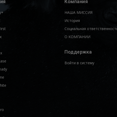
ия
Компания
y+
НАША МИССИЯ
t
История
First
Социальная ответственност
x
О КОМПАНИИ
Поддержка
ix
Ease
Войти в систему
eady
me
hite
Pro