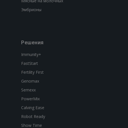
Мясные на молочных
Эмбрионы
Решения
Immunity+
FastStart
Fertility First
Genomax
Semexx
PowerMix
Calving Ease
Robot Ready
Show Time