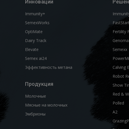
Инновации
Решен
Immunity+
Immunit
SemexWorks
FastStar
OptiMate
Fertility 
Dairy Track
Genoma
Elevate
Semexx
Semex ai24
PowerM
Эффективность метана
Calving 
Robot R
Продукция
Show Ti
Red & W
Молочные
Polled
Мясные на молочных
A2
Эмбрионы
Grazing