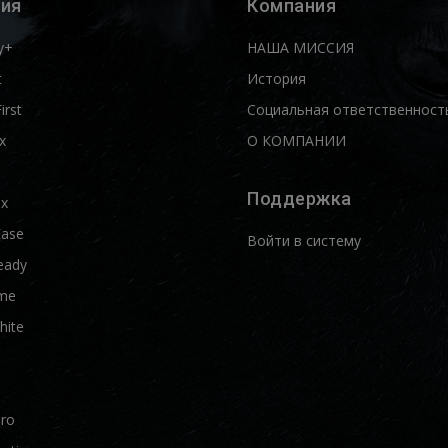
ия
Компания
y+
НАША МИССИЯ
t
История
First
Социальная ответственност
x
О КОМПАНИИ
Поддержка
ix
Ease
Войти в систему
eady
me
hite
Pro