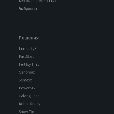
Мясные на молочных
Эмбрионы
Решения
Immunity+
FastStart
Fertility First
Genomax
Semexx
PowerMix
Calving Ease
Robot Ready
Show Time