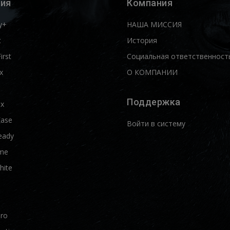
ия
Компания
y+
НАША МИССИЯ
t
История
First
Социальная ответственност
x
О КОМПАНИИ
Поддержка
ix
Ease
Войти в систему
eady
me
hite
Pro