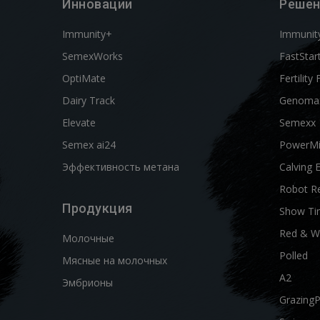
Инновации
Решен
Immunity+
Immunit
SemexWorks
FastStar
OptiMate
Fertility 
Dairy Track
Genoma
Elevate
Semexx
Semex ai24
PowerM
Эффективность метана
Calving 
Robot R
Продукция
Show Ti
Red & W
Молочные
Polled
Мясные на молочных
A2
Эмбрионы
Grazing