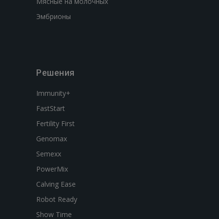
Мясные на молочных
Эмбрионы
Решения
Immunity+
FastStart
Fertility First
Genomax
Semexx
PowerMix
Calving Ease
Robot Ready
Show Time