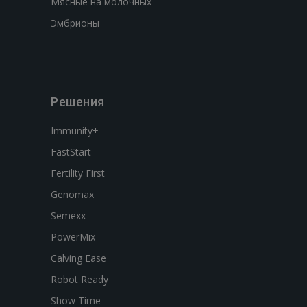
Мясные на молочных
Эмбрионы
Решения
Immunity+
FastStart
Fertility First
Genomax
Semexx
PowerMix
Calving Ease
Robot Ready
Show Time